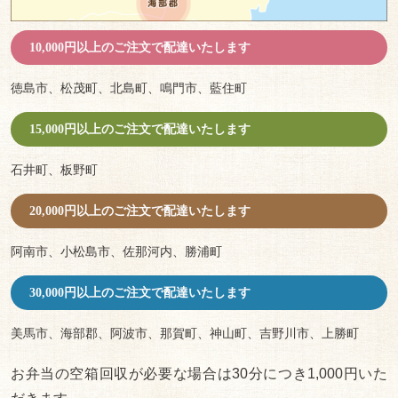
九重
弁当
10,000円以上のご注文で配達いたします
二段
徳島市、松茂町、北島町、鳴門市、藍住町
折詰
15,000円以上のご注文で配達いたします
弁当
石井町、板野町
プレ
ミア
20,000円以上のご注文で配達いたします
ム海
阿南市、小松島市、佐那河内、勝浦町
苔弁
30,000円以上のご注文で配達いたします
当
オー
美馬市、海部郡、阿波市、那賀町、神山町、吉野川市、上勝町
ドブ
お弁当の空箱回収が必要な場合は30分につき1,000円いた
ル