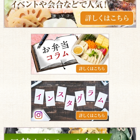
が
す
の
お
弁
当
コ
ラ
ム
イ
ン
ス
タ
グ
ラ
ム
日
替