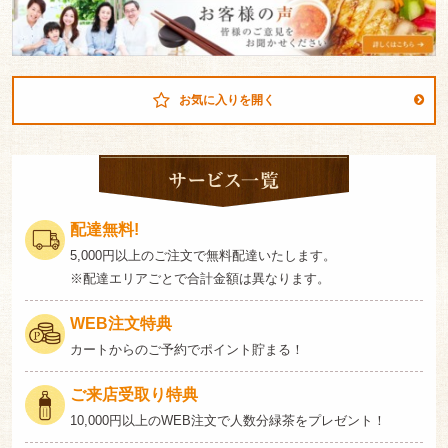
皆
お
様
客
の
様
の
ご
お気に入りを開く
声
意
見
サ
ー
も
ビ
お
ス
配達無料!
聞
一
5,000円以上のご注文で無料配達いたします。
覧
か
※配達エリアごとで合計金額は異なります。
せ
WEB注文特典
く
カートからのご予約でポイント貯まる！
だ
ご来店受取り特典
さ
10,000円以上のWEB注文で人数分緑茶をプレゼント！
い。