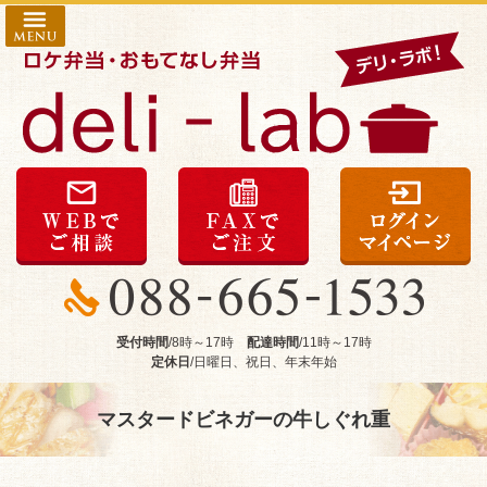
コ
HOME
ン
deli-labの
テ
ン
こだわり
ツ
へ
会社概要
ス
配達エリ
deli-
キ
lab（デ
ッ
ア・ご注
リ
プ
文方法
ラ
ボ）|
商品一覧
徳
島
予算から
受付時間
/8時～17時
配達時間
/11時～17時
市
定休日
/日曜日、祝日、年末年始
選ぶ
で
ナ
～
マスタードビネガーの牛しぐれ重
チ
999
ュ
ラ
円