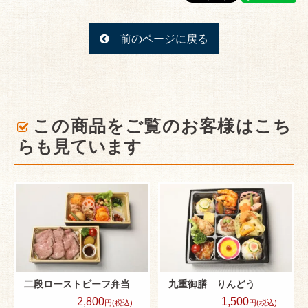
接
待・
前のページに戻る
おも
てな
し弁
この商品をご覧のお客様はこち
当
らも見ています
法
事・
法要
弁当
慶
事・
二段ローストビーフ弁当
九重御膳 りんどう
2,800
1,500
円(税込)
円(税込)
お祝