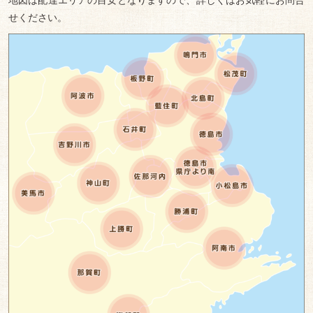
地図は配達エリアの目安となりますので、詳しくはお気軽にお問合
家族
せください。
の集
まり
種類から
選ぶ
わっ
ぱ弁
当・
イベ
ント
弁当
幕の
内・