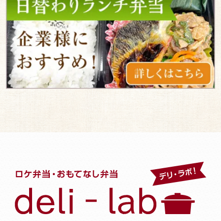
わ
り
ラ
ン
チ