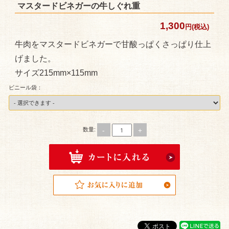
4,000
マスタードビネガーの牛しぐれ重
～
1,300
円(税込)
4,999
牛肉をマスタードビネガーで甘酸っぱくさっぱり仕上
げました。
円
サイズ215mm×115mm
5,000
ビニール袋：
円～
用途から
-
+
数量:
選ぶ
会
議・
研修
用弁
当