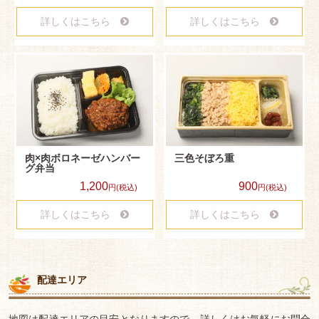
い弁
詳しくはこちら
詳しくはこちら
当
学校
行
事・
イベ
肉×肉ボロネーゼハンバー
三色そぼろ重
グ弁当
ン
1,200
900
円(税込)
円(税込)
ト・
詳しくはこちら
詳しくはこちら
ロケ
弁当
地
配達エリア
域・