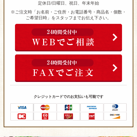
定休日/日曜日、祝日、年末年始
お客様の
※ご注文時「お名前・ご住所・お電話番号・商品名・個数・
ご希望日時」をスタッフまでお伝え下さい。
声
お知らせ
お弁当コ
ラム
お問い合
わせ
特定商取
クレジットカードでのお支払いも可能です
引法に基
づく表記
サイトマ
ップ