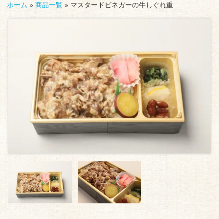
ホーム
»
商品一覧
»
マスタードビネガーの牛しぐれ重
ル
1,000
弁
当・
～
お
1,999
も
て
円
な
2,000
し
弁
～
当・
オ
2,999
ー
円
ド
ブ
3,000
ル
～
の
配
3,999
達
円