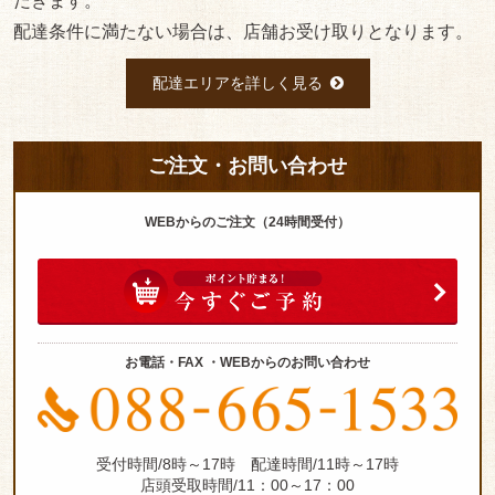
だきます。
企業
配達条件に満たない場合は、店舗お受け取りとなります。
様向
配達エリアを詳しく見る
け日
替わ
ご注文・お問い合わせ
りラ
ンチ
WEBからのご注文（24時間受付）
高級弁当
ランキン
グ
お電話・FAX ・WEBからのお問い合わせ
会席折
詰・パッ
ク会席ラ
受付時間/8時～17時 配達時間/11時～17時
店頭受取時間/11：00～17：00
ンキング