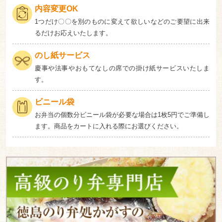
内容変更OK
1つだけ〇〇を別のものに変えて欲しいなどのご要望に出来
るだけお応えいたします。
のし紙サービス
慶事や法事やおもてなしの席での掛け紙サービスいたしま
す。
ビニール袋
お弁当の個数分ビニール袋が必要な場合は1枚5円でご準備し
ます。商品をカートに入れる際にお選びください。
徳
島
海
苔
弁
処
か